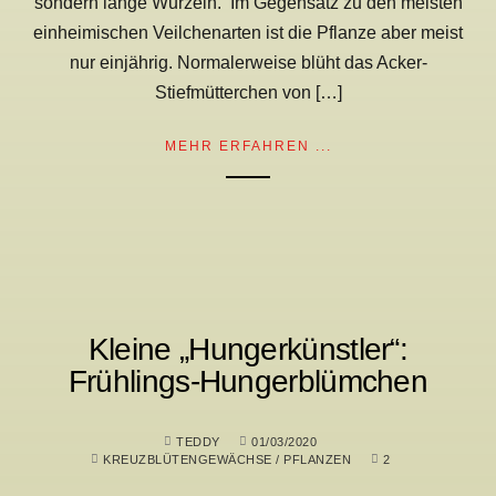
sondern lange Wurzeln. Im Gegensatz zu den meisten
einheimischen Veilchenarten ist die Pflanze aber meist
nur einjährig. Normalerweise blüht das Acker-
Stiefmütterchen von […]
MEHR ERFAHREN ...
Kleine „Hungerkünstler“:
Frühlings-Hungerblümchen
TEDDY
01/03/2020
KREUZBLÜTENGEWÄCHSE
/
PFLANZEN
2