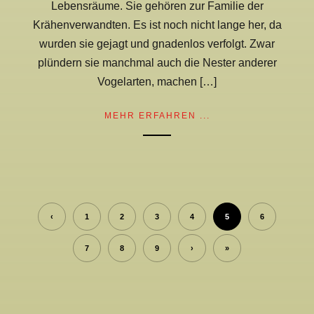
Lebensräume. Sie gehören zur Familie der
Krähenverwandten. Es ist noch nicht lange her, da
wurden sie gejagt und gnadenlos verfolgt. Zwar
plündern sie manchmal auch die Nester anderer
Vogelarten, machen […]
MEHR ERFAHREN ...
‹
1
2
3
4
5
6
7
8
9
›
»