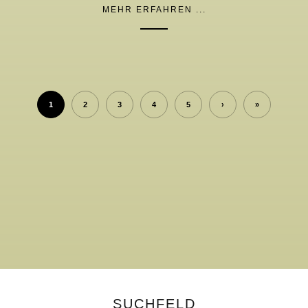
MEHR ERFAHREN ...
1
2
3
4
5
›
»
SUCHFELD