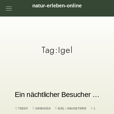
natur-erleben-online
Tag:
Igel
Ein nächtlicher Besucher …
TEDDY
29/06/2019
IGEL
/
SÄUGETIERE
1